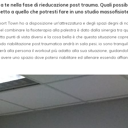
 te nella fase di rieducazione post trauma. Quali possibili
etto a quello che potresti fare in uno studio massofisiot
ort Town ho a disposizione un'attrezzatura e degli spazi degni di no
l combinare la fisioterapia alla palestra è dato dalla sinergia tra ques
punti di vista diversi e la cosa bella è che questa situazione copre e 
do riabilitazione post traumatica andrà in sala pesi, io sono tranqu
lierà alla persona il workout più adatto alla sua situazione, guidand
di avere uno spazio dove potersi riabilitare ed allenare essendo affia