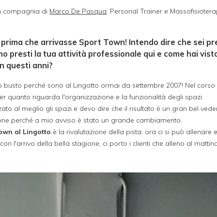
in compagnia di
Marco De Pasqua
, Personal Trainer e Massofisioter
 prima che arrivasse Sport Town! Intendo dire che sei pr
o presti la tua attività professionale qui e come hai vis
in questi anni?
 busto perché sono al Lingotto ormai da settembre 2007! Nel corso 
r quanto riguarda l'organizzazione e la funzionalità degli spazi.
o al meglio gli spazi e devo dire che il risultato è un gran bel veder
zione perché a mio avviso è stato un grande cambiamento.
own al Lingotto
è la rivalutazione della pista: ora ci si può allenare
 con l'arrivo della bella stagione, ci porto i clienti che alleno al ma