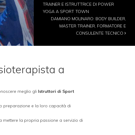
TRAINER E ISTRUTTRICE DI POWER
YOGA A SPORT TOWN
DAMIANO MOLINARO: BODY BUILDER,
MASTER TRAINER, FORMATORE E
CONSULENTE TECNICO
ioterapista a
conoscere meglio gli
Istruttori di Sport
ro preparazione e la loro capacità di
 a mettere la propria passione a servizio di