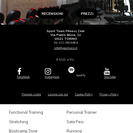
RECENSIONI
PREZZI
Sport Town Fitness Club
Via Pietro Micca, 12
10121 TORINO
Tel. 011 0604464
info@sportown.it
8 S.S.D. a R.L.
Spotify
Facebook
Instagram
YouTube
Prenota visita
Lavora con noi
Cookie Policy
Privacy Policy
Functional Training
Personal Trainer
Stretching
Sala Pesi
Bootcamp Tone
Running