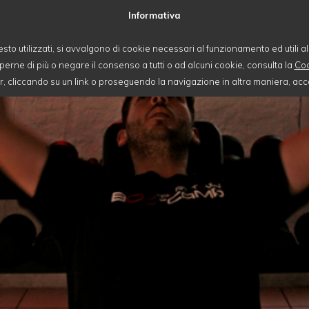
Informativa
esto utilizzati, si avvalgono di cookie necessari al funzionamento ed utili alle
perne di più o negare il consenso a tutti o ad alcuni cookie, consulta la
Coo
cliccando su un link o proseguendo la navigazione in altra maniera, acco