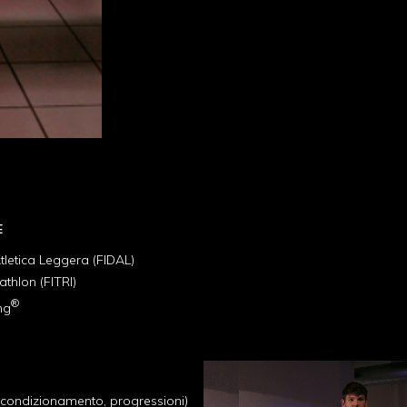
E
tletica Leggera (FIDAL)
athlon (FITRI)
®
ng
, condizionamento, progressioni)