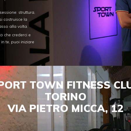
essione: struttura,
si costruisce la
asso alla volta.
o che crederci e
 te, puoi iniziare
PORT TOWN FITNESS CL
TORINO
VIA PIETRO MICCA, 12