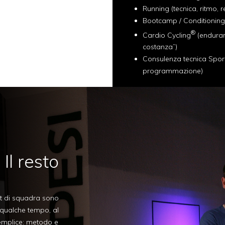
Running (tecnica, ritmo, r
Bootcamp / Conditioning
®
Cardio Cycling
(enduran
costanza”)
Consulenza tecnica Spor
programmazione)
Il resto
rt di squadra sono
 qualche tempo, al
semplice: metodo e