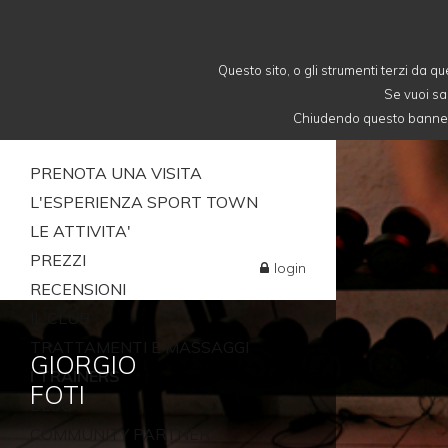
Questo sito, o gli strumenti terzi da qu
Se vuoi sa
Chiudendo questo banner, 
PRENOTA UNA VISITA
L'ESPERIENZA SPORT TOWN
LE ATTIVITA'
PREZZI
login
RECENSIONI
IL CLUB
TRATTAMENTI E MASSAGGI
GIORGIO
I TRAINERS
FOTI
BLOG
COMMUNITY PARTNER