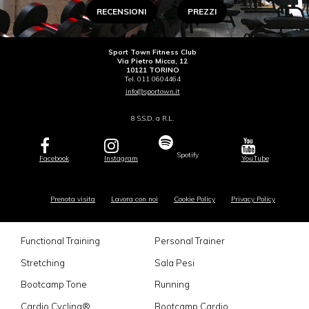
RECENSIONI
PREZZI
Sport Town Fitness Club
Via Pietro Micca, 12
10121 TORINO
Tel. 011 0604464
info@sportown.it
8 S.S.D. a R.L.
Spotify
Facebook
Instagram
YouTube
Prenota visita
Lavora con noi
Cookie Policy
Privacy Policy
Functional Training
Personal Trainer
Stretching
Sala Pesi
Bootcamp Tone
Running
Cardio Cycling®
Bootcamp Cardio