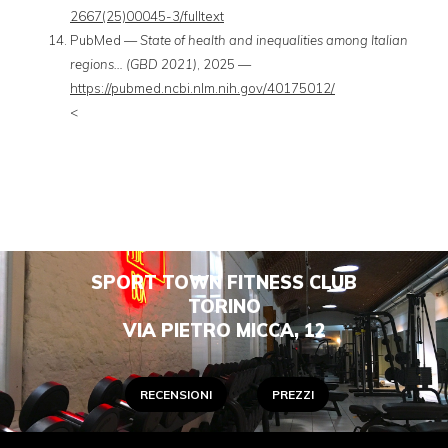
2667(25)00045-3/fulltext
PubMed —
State of health and inequalities among Italian
regions… (GBD 2021)
, 2025 —
https://pubmed.ncbi.nlm.nih.gov/40175012/
<
SPORT TOWN FITNESS CLUB
TORINO
VIA PIETRO MICCA, 12
RECENSIONI
PREZZI