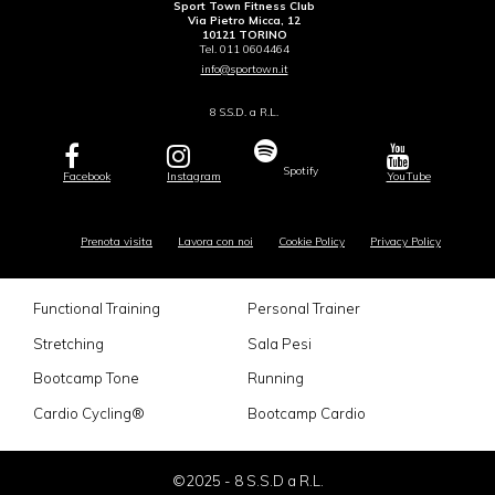
Sport Town Fitness Club
Via Pietro Micca, 12
10121 TORINO
Tel. 011 0604464
info@sportown.it
8 S.S.D. a R.L.
Spotify
Facebook
Instagram
YouTube
Prenota visita
Lavora con noi
Cookie Policy
Privacy Policy
Functional Training
Personal Trainer
Stretching
Sala Pesi
Bootcamp Tone
Running
Cardio Cycling®
Bootcamp Cardio
©2025 - 8 S.S.D a R.L.