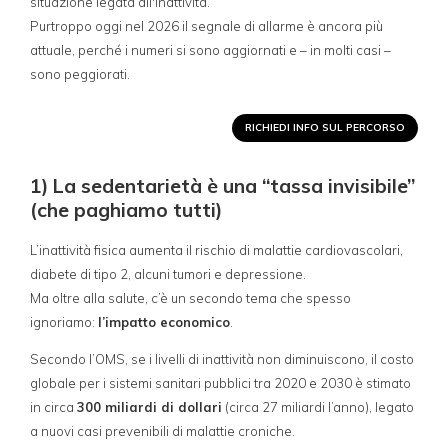
situazione legata all'inattività.
Purtroppo oggi nel 2026 il segnale di allarme è ancora più
attuale, perché i numeri si sono aggiornati e – in molti casi –
sono peggiorati.
RICHIEDI INFO SUL PERCORSO
1) La sedentarietà è una “tassa invisibile”
(che paghiamo tutti)
L’inattività fisica aumenta il rischio di malattie cardiovascolari,
diabete di tipo 2, alcuni tumori e depressione.
Ma oltre alla salute, c’è un secondo tema che spesso
ignoriamo:
l’impatto economico
.
Secondo l’OMS, se i livelli di inattività non diminuiscono, il costo
globale per i sistemi sanitari pubblici tra 2020 e 2030 è stimato
in circa
300 miliardi di dollari
(circa 27 miliardi l’anno), legato
a nuovi casi prevenibili di malattie croniche.