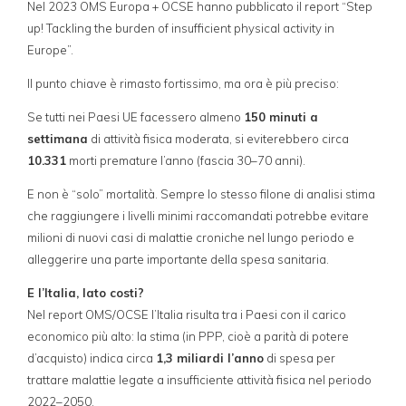
Nel 2023 OMS Europa + OCSE hanno pubblicato il report “Step
up! Tackling the burden of insufficient physical activity in
Europe”.
Il punto chiave è rimasto fortissimo, ma ora è più preciso:
Se tutti nei Paesi UE facessero almeno
150 minuti a
settimana
di attività fisica moderata, si eviterebbero circa
10.331
morti premature l’anno (fascia 30–70 anni).
E non è “solo” mortalità. Sempre lo stesso filone di analisi stima
che raggiungere i livelli minimi raccomandati potrebbe evitare
milioni di nuovi casi di malattie croniche nel lungo periodo e
alleggerire una parte importante della spesa sanitaria.
E l’Italia, lato costi?
Nel report OMS/OCSE l’Italia risulta tra i Paesi con il carico
economico più alto: la stima (in PPP, cioè a parità di potere
d’acquisto) indica circa
1,3 miliardi l’anno
di spesa per
trattare malattie legate a insufficiente attività fisica nel periodo
2022–2050.