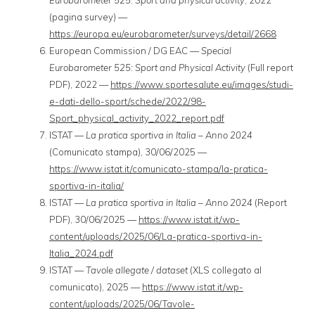
Eurobarometer 525: Sport and physical activity
, 2022
(pagina survey) —
https://europa.eu/eurobarometer/surveys/detail/2668
European Commission / DG EAC —
Special
Eurobarometer 525: Sport and Physical Activity
(Full report
PDF), 2022 —
https://www.sportesalute.eu/images/studi-
e-dati-dello-sport/schede/2022/98-
Sport_physical_activity_2022_report.pdf
ISTAT —
La pratica sportiva in Italia – Anno 2024
(Comunicato stampa), 30/06/2025 —
https://www.istat.it/comunicato-stampa/la-pratica-
sportiva-in-italia/
ISTAT —
La pratica sportiva in Italia – Anno 2024
(Report
PDF), 30/06/2025 —
https://www.istat.it/wp-
content/uploads/2025/06/La-pratica-sportiva-in-
Italia_2024.pdf
ISTAT —
Tavole allegate / dataset
(XLS collegato al
comunicato), 2025 —
https://www.istat.it/wp-
content/uploads/2025/06/Tavole-