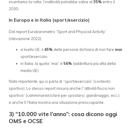
invertiamo la rotta, l’inattività potrebbe salire al
35%
entro il
2030.
In Europa e in Italia (sport/esercizio)
Dal report Eurobarometro “Sport and Physical Activity”
(rilevazione 2022):
a livello UE, il
45%
delle persone dichiara di non fare
mai
sport/esercizio
in Italia, la quota “mai” è
56%
(addirittura più alta della
media UE)
Nota importante:
qui si parla di “sport/esercizio” (contesto
sportivo). Lo stesso report misura anche l’“attività fisica non
sportiva” (camminare/ciclare per spostarsi, giardinaggio, ecc.),
e anche lì l’Italia mostra una situazione preoccupante.
3) “10.000 vite l’anno”: cosa dicono oggi
OMS e OCSE