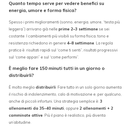
Quanto tempo serve per vedere benefici su
energia, umore e forma fisica?
Spesso i primi miglioramenti (sonno, energia, umore, “testa più
leggera”) arrivano già nelle
prime 2–3 settimane
se sei
costante. I cambiamenti più visibili su forma fisica, tono e
resistenza richiedono in genere
4–8 settimane
. La regola
pratica è: risultati rapidi sul “come ti senti”, risultati progressivi
sul “come appari” e sul “come performi”.
È meglio fare 150 minuti tutti in un giorno o
distribuirli?
È molto meglio
distribuirli
. Fare tutto in un solo giorno aumenta
il rischio di indolenzimento, calo di motivazione e, per qualcuno,
anche di piccoli infortuni. Una strategia semplice è:
3
allenamenti da 35–40 minuti
, oppure
2 allenamenti + 2
camminate attive
. Più il piano è realistico, più diventa
un’abitudine.