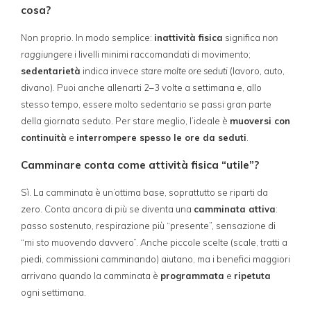
cosa?
Non proprio. In modo semplice:
inattività fisica
significa
non
raggiungere
i livelli minimi raccomandati di movimento;
sedentarietà
indica invece
stare molte ore seduti
(lavoro, auto,
divano). Puoi anche allenarti 2–3 volte a settimana e, allo
stesso tempo, essere molto sedentario se passi gran parte
della giornata seduto. Per stare meglio, l’ideale è
muoversi con
continuità
e
interrompere spesso le ore da seduti
.
Camminare conta come attività fisica “utile”?
Sì. La camminata è un’ottima base, soprattutto se riparti da
zero. Conta ancora di più se diventa una
camminata attiva
:
passo sostenuto, respirazione più “presente”, sensazione di
“mi sto muovendo davvero”. Anche piccole scelte (scale, tratti a
piedi, commissioni camminando) aiutano, ma i benefici maggiori
arrivano quando la camminata è
programmata
e
ripetuta
ogni settimana.