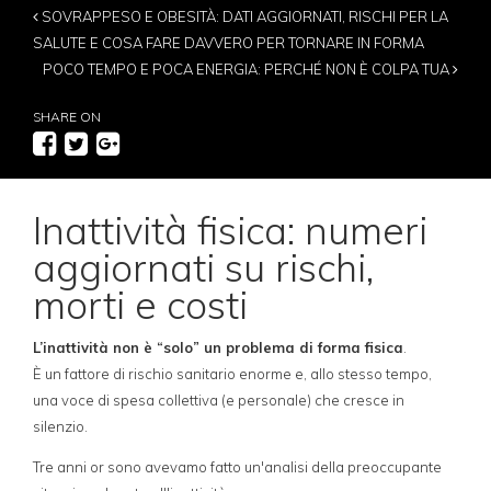
SOVRAPPESO E OBESITÀ: DATI AGGIORNATI, RISCHI PER LA
SALUTE E COSA FARE DAVVERO PER TORNARE IN FORMA
POCO TEMPO E POCA ENERGIA: PERCHÉ NON È COLPA TUA
SHARE ON
Inattività fisica: numeri
aggiornati su rischi,
morti e costi
L’inattività non è “solo” un problema di forma fisica
.
È un fattore di rischio sanitario enorme e, allo stesso tempo,
una voce di spesa collettiva (e personale) che cresce in
silenzio.
Tre anni or sono avevamo fatto un'analisi della preoccupante