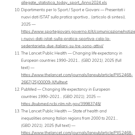
allegate_statistica_today_sport_Anno2024.xls
Dipartimento per lo Sport / Sport e Giovani —
Presentati i
nuovi dati ISTAT sulla pratica sportiva…
(articolo di sintesi),
2025 —
https://www.sportegiovani.governo.it/it/comunicazione/notizi
i-nuovi-dati-istat-sulla-pratica-sportiva-cala-la-
sedentarieta-due-italiani-su-tre-sono-attivi/
The Lancet Public Health —
Changing life expectancy in
European countries 1990–2021… (GBD 2021)
, 2025 (full
text) —
https://www.thelancet.com/journals/lanpub/article/PIIS2468-
2667(25)00009-X/fulltext
PubMed —
Changing life expectancy in European
countries 1990–2021… (GBD 2021)
, 2025 —
https://pubmed.ncbi.nlm.nih.gov/39983748/
The Lancet Public Health —
State of health and
inequalities among Italian regions from 2000 to 2021…
(GBD 2021)
, 2025 (full text) —
https://www.thelancet.com/journals/lanpub/article/PIIS2468-