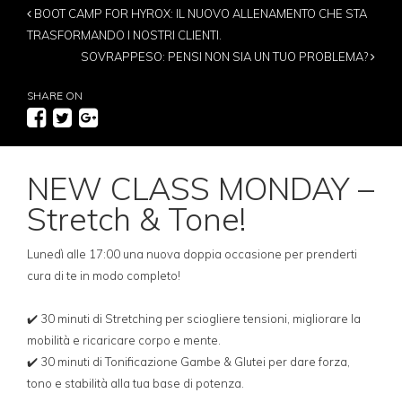
BOOT CAMP FOR HYROX: IL NUOVO ALLENAMENTO CHE STA
TRASFORMANDO I NOSTRI CLIENTI.
SOVRAPPESO: PENSI NON SIA UN TUO PROBLEMA?
SHARE ON
NEW CLASS MONDAY –
Stretch & Tone!
Lunedì alle 17:00 una nuova doppia occasione per prenderti
cura di te in modo completo!
✔️ 30 minuti di Stretching per sciogliere tensioni, migliorare la
mobilità e ricaricare corpo e mente.
✔️ 30 minuti di Tonificazione Gambe & Glutei per dare forza,
tono e stabilità alla tua base di potenza.