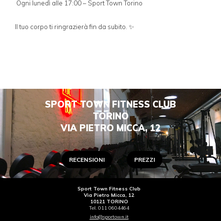
Ogni lunedì alle 17:00 – Sport Town Torino
Il tuo corpo ti ringrazierà fin da subito. ✨
SPORT TOWN FITNESS CLUB
TORINO
VIA PIETRO MICCA, 12
RECENSIONI
PREZZI
Sport Town Fitness Club
Via Pietro Micca, 12
10121 TORINO
Tel. 011 0604464
info@sportown.it