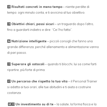
5️⃣ Risultati concreti in meno tempo
– niente perdite di
tempo: ogni minuto conta, e ti avvicina al tuo obiettivo.
6️⃣ Obiettivi chiari, passi sicuri
– un traguardo dopo l’altro,
fino a guardarti indietro e dire: “Ce l’ho fatta”.
7️⃣ Nutrizione intelligente
– piccoli consigli che fanno una
grande differenza, perché allenamento e alimentazione vanno
di pari passo.
8️⃣ Superare gli ostacoli
– quando ti blocchi, lui sa come farti
ripartire, più forte di prima.
9️⃣ Un percorso che rispetta la tua vita
– il Personal Trainer
si adatta ai tuoi orari, alle tue abitudini e ti aiuta a costruire
costanza.
1️⃣0️⃣ Un investimento su di te
– la salute, la forma fisica e la