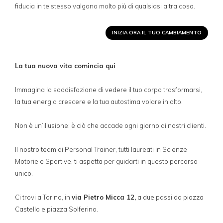
fiducia in te stesso valgono molto più di qualsiasi altra cosa.
INIZIA ORA IL TUO CAMBIAMENTO
La tua nuova vita comincia qui
Immagina la soddisfazione di vedere il tuo corpo trasformarsi,
la tua energia crescere e la tua autostima volare in alto.
Non è un’illusione: è ciò che accade ogni giorno ai nostri clienti.
Il nostro team di Personal Trainer, tutti laureati in Scienze
Motorie e Sportive, ti aspetta per guidarti in questo percorso
unico.
Ci trovi a Torino, in
via Pietro Micca 12,
a due passi da piazza
Castello e piazza Solferino.