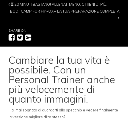
⏳ 20 MINUTI BASTANO! ALLENATI MENO, OTTIENI DI PIÙ.
BOOT CAMP FOR HYROX – LA TUA PREPARAZIONE COMPLETA
SHARE ON
Cambiare la tua vita è
possibile. Con un
Personal Trainer anche
più velocemente di
quanto immagini.
Hai mai sognato di guardarti allo specchio e vedere finalmente
la versione migliore di te stesso?